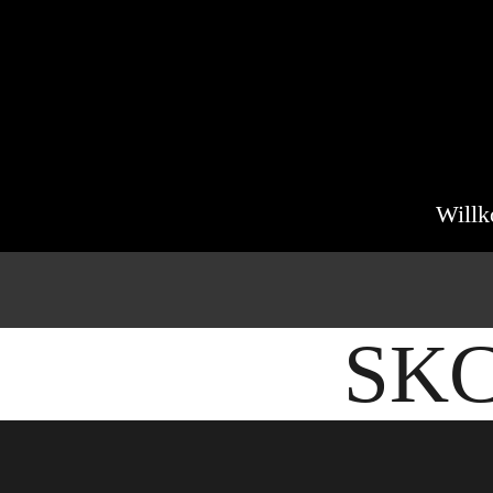
Will
SKC