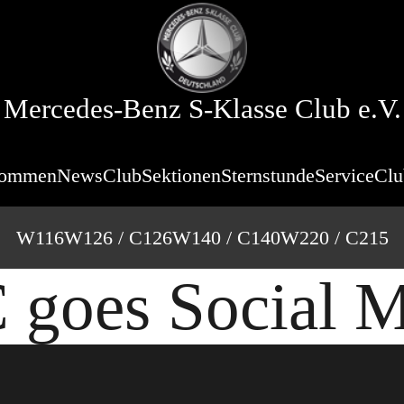
Mercedes-Benz S-Klasse Club e.V.
kommen
News
Club
Sektionen
Sternstunde
Service
Clu
W116
W126 / C126
W140 / C140
W220 / C215
 goes Social M