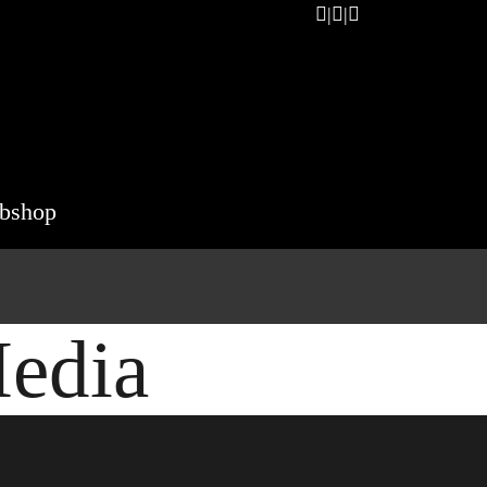
bshop
edia