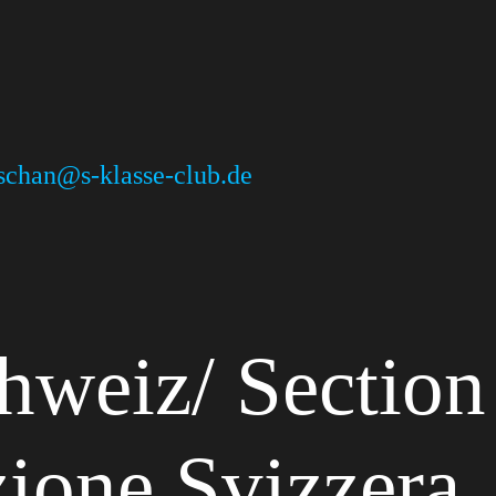
uschan@s-klasse-club.de
hweiz/ Section
zione Svizzera