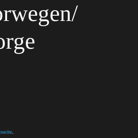
orwegen/
orge
seite
.