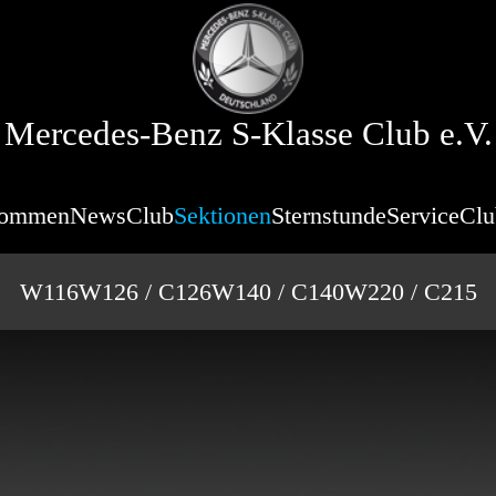
Mercedes-Benz S-Klasse Club e.V.
kommen
News
Club
Sektionen
Sternstunde
Service
Clu
W116
W126 / C126
W140 / C140
W220 / C215