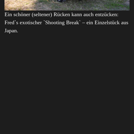
Ein schöner (seltener) Rücken kann auch entzücken:
Fred`s exotischer `Shooting Break` – ein Einzelstück aus
Japan.